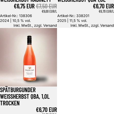
ANGEBOTSPREIS
€6,75 EUR
NORMALER PREIS
€7,50 EUR
€6,70 EUR
GRUNDPREIS
€9,00 EUR/L
GRUNDPREIS
€6,70 EUR/L
Artikel-Nr.: 138306
Artikel-Nr.: 338201
2024 | 10,5 % vol.
2025 | 11,5 % vol.
Inkl. MwSt., zzgl.
Versand
Inkl. MwSt., zzgl.
Versand
Spätburgunder Weißherbst QbA, 1,0l trocken
SPÄTBURGUNDER
WEISSHERBST QBA, 1,0L T
ROCKEN
€6,70 EUR