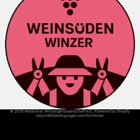
Kontaktinformationen
Versand
AGB
Widerrufsrecht
Datenschutzerklärung
Impressum
© 2026
Waldulmer Winzergenossenschaft e.G.
, Powered by Shopify
Geschäftsbedingungen und Richtlinien