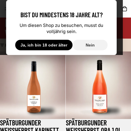
AR
BIST DU MINDESTENS 18 JAHRE ALT?
ROSÉ SPÄTBURGUNDER
Um diesen Shop zu besuchen, musst du
WEISSHERBST
volljährig sein.
FILTERN
Ja, ich bin 18 oder älter
Nein
Spätburgunder Weißherbst Kabinett
Spätburgunder Weißherbst QbA 1
SPÄTBURGUNDER
SPÄTBURGUNDER
Angebot
WEISSHERBST KABINETT
WEISSHERBST QBA 1,0L