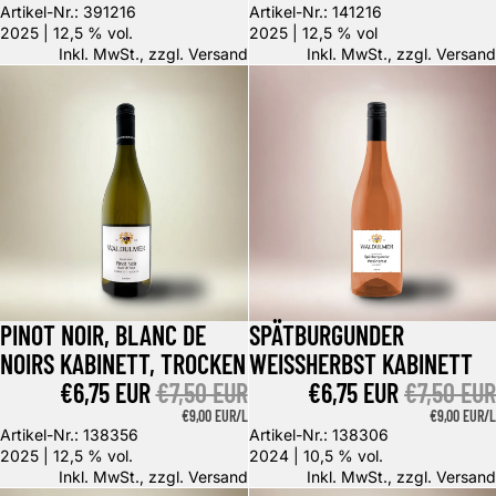
Artikel-Nr.: 391216
Artikel-Nr.: 141216
2025 | 12,5 % vol.
2025 | 12,5 % vol
Inkl. MwSt., zzgl.
Versand
Inkl. MwSt., zzgl.
Versand
Pinot Noir, Blanc de Noirs Kabinett, trocken
Spätburgunder Weißherbst Kabin
PINOT NOIR, BLANC DE
SPÄTBURGUNDER
Angebot
Angebot
NOIRS KABINETT, TROCKEN
WEISSHERBST KABINETT
ANGEBOTSPREIS
€6,75 EUR
NORMALER PREIS
€7,50 EUR
ANGEBOTSPREIS
€6,75 EUR
NORMALE
€7,50 EUR
GRUNDPREIS
€9,00 EUR/L
GRUNDPREIS
€9,00 EUR/L
Artikel-Nr.: 138356
Artikel-Nr.: 138306
2025 | 12,5 % vol.
2024 | 10,5 % vol.
Inkl. MwSt., zzgl.
Versand
Inkl. MwSt., zzgl.
Versand