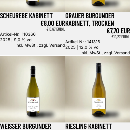
SCHEUREBE KABINETT
GRAUER BURGUNDER
€8,00 EUR
KABINETT, TROCKEN
€7,70 EUR
GRUNDPREIS
€10,67 EUR/L
Artikel-Nr.: 110366
GRUNDPREIS
€10,27 EUR/L
2025 | 9,0 % vol
Artikel-Nr.: 141316
Inkl. MwSt., zzgl.
Versand
2025 | 12,0 % vol
Inkl. MwSt., zzgl.
Versand
Weisser Burgunder Kabinett, trocken
Riesling Kabinett trocken 0,75l
WEISSER BURGUNDER
RIESLING KABINETT