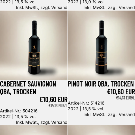
2022 | 13,5 % vol.
2022 | 13,0 % vol.
Inkl. MwSt., zzgl.
Versand
Inkl. MwSt., zzgl.
Versand
Cabernet Sauvignon QbA, trocken
Pinot Noir QbA, trocken
CABERNET SAUVIGNON
PINOT NOIR QBA, TROCKEN
QBA, TROCKEN
€10,60 EUR
€10,60 EUR
GRUNDPREIS
€14,13 EUR/L
Artikel-Nr.: 514216
GRUNDPREIS
€14,13 EUR/L
2022 | 13,5 % vol.
Artikel-Nr.: 504216
Inkl. MwSt., zzgl.
Versand
2022 | 13,5 % vol.
Inkl. MwSt., zzgl.
Versand
Merlot QbA, trocken
Cuvée QbA, trocken