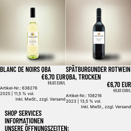
Blanc de Noirs QbA
Spätburgunder Rotwein QbA, tro
BLANC DE NOIRS QBA
SPÄTBURGUNDER ROTWEIN
€6,70 EUR
QBA, TROCKEN
€6,70 EUR
GRUNDPREIS
€8,93 EUR/L
Artikel-Nr.: 638276
GRUNDPREIS
€8,93 EUR/L
2025 | 11,5 % vol.
Artikel-Nr.: 108216
Inkl. MwSt., zzgl.
Versand
2023 | 13,5 % vol.
Inkl. MwSt., zzgl.
Versand
SHOP SERVICES
INFORMATIONEN
UNSERE ÖFFNUNGSZEITEN: