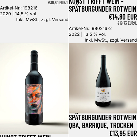
KUNST TRIFFT WEIN -
GRUNDPREIS
€30,60 EUR/L
SPÄTBURGUNDER ROTWEIN
Artikel-Nr.: 198216
2020 | 14,5 % vol.
€14,80 EUR
Inkl. MwSt., zzgl.
Versand
GRUNDPREIS
€19,73 EUR/L
Artikel-Nr.: 980216-2
2022 | 13,5 % vol.
Inkl. MwSt., zzgl.
Versand
Kunst trifft Wein - Spätburgunder Rotwein
Spätburgunder Rotwein QbA, Barr
SPÄTBURGUNDER ROTWEIN
QBA, BARRIQUE, TROCKEN
€13,95 EUR