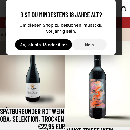
AR
BIST DU MINDESTENS 18 JAHRE ALT?
0,75L-FLASCHE
Um diesen Shop zu besuchen, musst du
volljährig sein.
FILTERN
Spätburgunder Rotwein QbA, Selektion, trocken
Kunst trifft Wein - Spätburgunder
Ja, ich bin 18 oder älter
Nein
SPÄTBURGUNDER ROTWEIN
QBA, SELEKTION, TROCKEN
€22,95 EUR