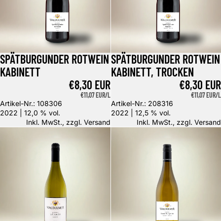
SPÄTBURGUNDER ROTWEIN
SPÄTBURGUNDER ROTWEIN
KABINETT
KABINETT, TROCKEN
€8,30 EUR
€8,30 EUR
GRUNDPREIS
€11,07 EUR/L
GRUNDPREIS
€11,07 EUR/L
Artikel-Nr.: 108306
Artikel-Nr.: 208316
2022 | 12,0 % vol.
2022 | 12,5 % vol.
Inkl. MwSt., zzgl.
Versand
Inkl. MwSt., zzgl.
Versand
Scheurebe Kabinett
Grauer Burgunder Kabinett, trock