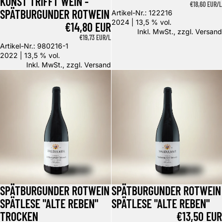
KUNST TRIFFT WEIN -
GRUNDPREIS
€18,60 EUR/L
SPÄTBURGUNDER ROTWEIN
Artikel-Nr.: 122216
2024 | 13,5 % vol.
€14,80 EUR
Inkl. MwSt., zzgl.
Versand
GRUNDPREIS
€19,73 EUR/L
Artikel-Nr.: 980216-1
2022 | 13,5 % vol.
Inkl. MwSt., zzgl.
Versand
Spätburgunder Rotwein Spätlese "Alte Reben" trocken
Spätburgunder Rotwein Spätlese 
SPÄTBURGUNDER ROTWEIN
SPÄTBURGUNDER ROTWEIN
SPÄTLESE "ALTE REBEN"
SPÄTLESE "ALTE REBEN"
TROCKEN
€13,50 EUR