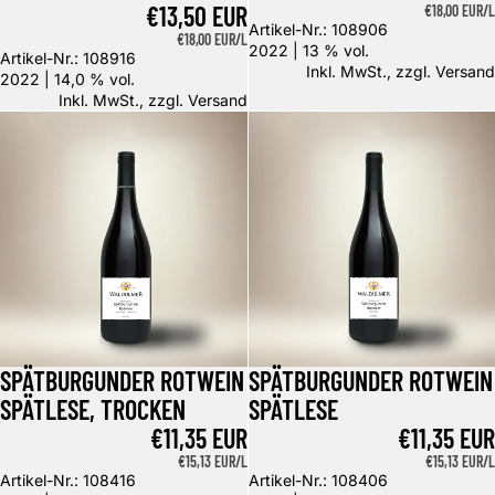
€13,50 EUR
GRUNDPREIS
€18,00 EUR/L
Artikel-Nr.: 108906
GRUNDPREIS
€18,00 EUR/L
2022 | 13 % vol.
Artikel-Nr.: 108916
Inkl. MwSt., zzgl.
Versand
2022 | 14,0 % vol.
Inkl. MwSt., zzgl.
Versand
Spätburgunder Rotwein Spätlese, trocken
Spätburgunder Rotwein Spätlese
SPÄTBURGUNDER ROTWEIN
SPÄTBURGUNDER ROTWEIN
SPÄTLESE, TROCKEN
SPÄTLESE
€11,35 EUR
€11,35 EUR
GRUNDPREIS
€15,13 EUR/L
GRUNDPREIS
€15,13 EUR/L
Artikel-Nr.: 108416
Artikel-Nr.: 108406