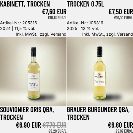
KABINETT, TROCKEN
TROCKEN 0,75L
€7,60 EUR
€7,50 EUR
GRUNDPREIS
€10,13 EUR/L
GRUNDPREIS
€10,00 EUR/L
Artikel-Nr.: 205316
Artikel-Nr.: 106316
2024 | 11,5 % vol.
2025 | 12 % vol.
Inkl. MwSt., zzgl.
Versand
Inkl. MwSt., zzgl.
Versand
Souvignier Gris QbA, trocken
Grauer Burgunder QbA, trocken
SOUVIGNIER GRIS QBA,
GRAUER BURGUNDER QBA,
Angebot
TROCKEN
TROCKEN
ANGEBOTSPREIS
€6,90 EUR
NORMALER PREIS
€7,70 EUR
€6,80 EUR
GRUNDPREIS
€9,20 EUR/L
GRUNDPREI
€9,07 EUR/L