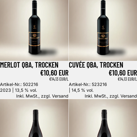
MERLOT QBA, TROCKEN
CUVÉE QBA, TROCKEN
€10,60 EUR
€10,60 EUR
GRUNDPREIS
€14,13 EUR/L
GRUNDPREIS
€14,13 EUR/L
Artikel-Nr.: 502216
Artikel-Nr.: 523216
2023 | 13,5 % vol.
| 14,5 % vol.
Inkl. MwSt., zzgl.
Versand
Inkl. MwSt., zzgl.
Versand
Spätburgunder Rotwein Kabinett
Spätburgunder Rotwein Kabinett,