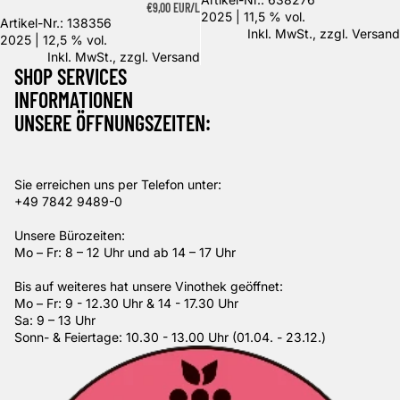
GRUNDPREIS
€9,00 EUR/L
2025 | 11,5 % vol.
Artikel-Nr.: 138356
Inkl. MwSt., zzgl.
Versand
2025 | 12,5 % vol.
Inkl. MwSt., zzgl.
Versand
SHOP SERVICES
INFORMATIONEN
UNSERE ÖFFNUNGSZEITEN:
Sie erreichen uns per Telefon unter:
+49 7842 9489-0
Unsere Bürozeiten:
Mo – Fr: 8 – 12 Uhr und ab 14 – 17 Uhr
Bis auf weiteres hat unsere Vinothek geöffnet:
Mo – Fr: 9 - 12.30 Uhr & 14 - 17.30 Uhr
Sa: 9 – 13 Uhr
Sonn- & Feiertage: 10.30 - 13.00 Uhr (01.04. - 23.12.)