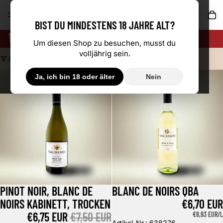
AR
BIST DU MINDESTENS 18 JAHRE ALT?
WEISS BLANC DE NOIRS
Um diesen Shop zu besuchen, musst du
volljährig sein.
FILTERN
Pinot Noir, Blanc de Noirs Kabinett, trocken
Blanc de Noirs QbA
Ja, ich bin 18 oder älter
Nein
PINOT NOIR, BLANC DE
BLANC DE NOIRS QBA
Angebot
NOIRS KABINETT, TROCKEN
€6,70 EUR
ANGEBOTSPREIS
€6,75 EUR
NORMALER PREIS
€7,50 EUR
GRUNDPREIS
€8,93 EUR/L
Artikel-Nr.: 638276