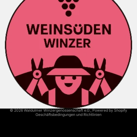
Kontaktinformationen
Versand
AGB
Widerrufsrecht
Datenschutzerklärung
Impressum
© 2026
Waldulmer Winzergenossenschaft e.G.
, Powered by Shopify
Geschäftsbedingungen und Richtlinien