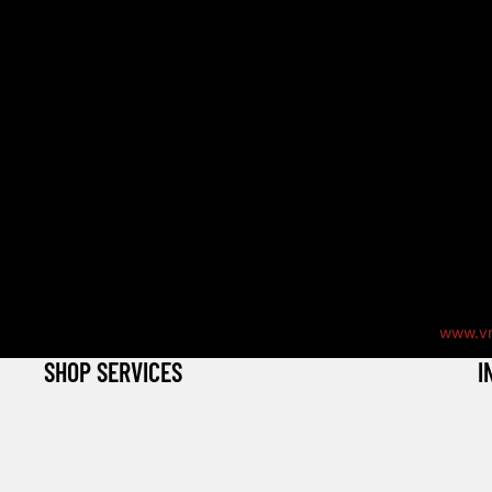
Sitz K
Steuer
Umsatz
DE141
Online-
Die Eur
die Sie
nicht b
Bildqu
Auf uns
Bildque
Konzept
www.vm
SHOP SERVICES
I