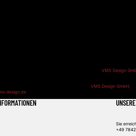
arlsruhe
nummer: 14064/81900
steuer-Identifikationsnummer gemäß § 27a Umsatzsteuergesetz:
878910
Streitbeilegung
opäische Kommission stellt eine Plattform zur Online-Streitbeilegung 
 unter http://ec.europa.eu/consumers/odr/ finden. Zur Teilnahme sind
ereit und nicht verpflichtet.
ellen
erer Internetpräsenz verwenden wir Bilder von der
VMS Design Gm
llen Unterseite Festbegleitung: rawpixel.com, .shock und ilfotokunst
ion, Gestaltung und technische Realisierung:
VMS Design GmbH,
s-design.de
NFORMATIONEN
UNSERE
Sie erreic
Kontaktinformationen
+49 7842
Versand