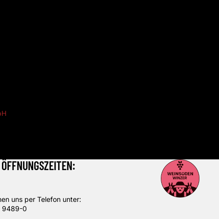
bereit,
 wir
bH
.
 ÖFFNUNGSZEITEN:
hen uns per Telefon unter:
 9489-0