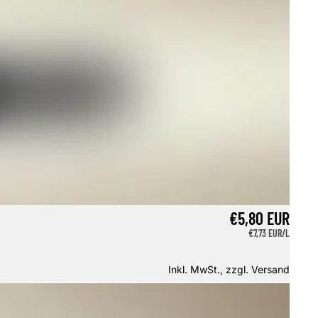
€5,80 EUR
GRUNDPREIS
€7,73 EUR/L
Inkl. MwSt., zzgl.
Versand