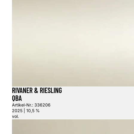
RIVANER & RIESLING
QBA
Artikel-Nr.: 336206
2025 | 10,5 %
vol.
Riesling Kabinett trocken 0,75l