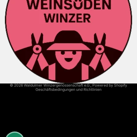
Kontaktinformationen
Versand
AGB
Widerrufsrecht
Datenschutzerklärung
Impressum
© 2026
Waldulmer Winzergenossenschaft e.G.
, Powered by Shopify
Geschäftsbedingungen und Richtlinien