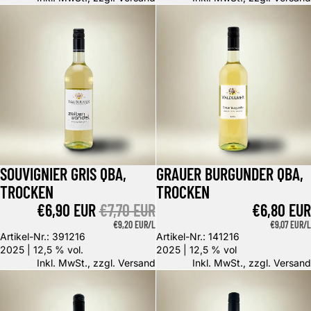
Souvignier Gris QbA, trocken
Grauer Burgunder QbA, trocken
SOUVIGNIER GRIS QBA,
GRAUER BURGUNDER QBA,
Angebot
TROCKEN
TROCKEN
ANGEBOTSPREIS
€6,90 EUR
NORMALER PREIS
€7,70 EUR
€6,80 EUR
GRUNDPREIS
€9,20 EUR/L
GRUNDPREI
€9,07 EUR/L
Artikel-Nr.: 391216
Artikel-Nr.: 141216
2025 | 12,5 % vol.
2025 | 12,5 % vol
Inkl. MwSt., zzgl.
Versand
Inkl. MwSt., zzgl.
Versand
Pinot Noir, Blanc de Noirs Kabinett, trocken
Grauer Burgunder Qba, 1,0l trock