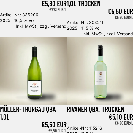
€5,80 EUR
1,0L TROCKEN
€5,50 EUR
GRUNDPREIS
€7,73 EUR/L
Artikel-Nr.: 336206
GRUNDPREIS
€5,50 EUR/L
2025 | 10,5 % vol.
Artikel-Nr.: 303211
Inkl. MwSt., zzgl.
Versand
2025 | 11,5 % vol.
Inkl. MwSt., zzgl.
Versand
Müller-Thurgau QbA 1,0l
Rivaner QbA, trocken
MÜLLER-THURGAU QBA
RIVANER QBA, TROCKEN
1,0L
€5,10 EUR
€5,50 EUR
GRUNDPREIS
€6,80 EUR/L
Artikel-Nr.: 115216
GRUNDPREIS
€5,50 EUR/L