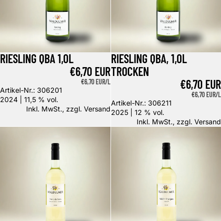
RIESLING QBA 1,0L
RIESLING QBA, 1,0L
€6,70 EUR
TROCKEN
€6,70 EUR
GRUNDPREIS
€6,70 EUR/L
Artikel-Nr.: 306201
GRUNDPREIS
€6,70 EUR/L
2024 | 11,5 % vol.
Artikel-Nr.: 306211
Inkl. MwSt., zzgl.
Versand
2025 | 12 % vol.
Inkl. MwSt., zzgl.
Versand
Blanc de Noirs QbA
Müller-Thurgau, Kabinett