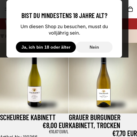
AR
BIST DU MINDESTENS 18 JAHRE ALT?
WEISSWEIN
Um diesen Shop zu besuchen, musst du
volljährig sein.
FILTERN
Scheurebe Kabinett
Grauer Burgunder Kabinett, trock
Ja, ich bin 18 oder älter
Nein
SCHEUREBE KABINETT
GRAUER BURGUNDER
€8,00 EUR
KABINETT, TROCKEN
€7,70 EUR
GRUNDPREIS
€10,67 EUR/L
Artikel-Nr.: 110366