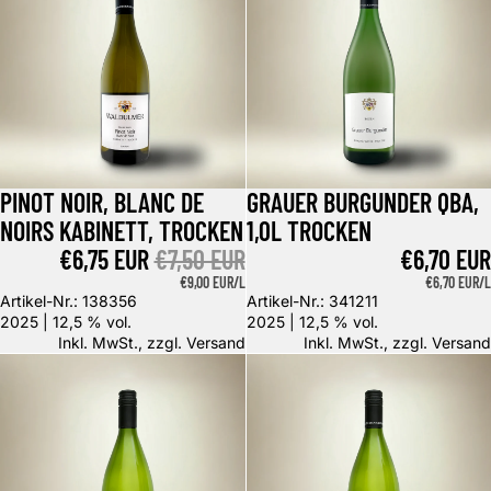
PINOT NOIR, BLANC DE
GRAUER BURGUNDER QBA,
Angebot
NOIRS KABINETT, TROCKEN
1,0L TROCKEN
ANGEBOTSPREIS
€6,75 EUR
NORMALER PREIS
€7,50 EUR
€6,70 EUR
GRUNDPREIS
€9,00 EUR/L
GRUNDPREIS
€6,70 EUR/L
Artikel-Nr.: 138356
Artikel-Nr.: 341211
2025 | 12,5 % vol.
2025 | 12,5 % vol.
Inkl. MwSt., zzgl.
Versand
Inkl. MwSt., zzgl.
Versand
Riesling Qba 1,0l
Riesling Qba, 1,0l trocken