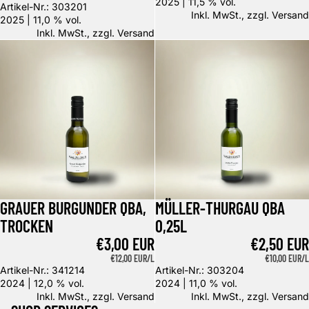
2025 | 11,5 % vol.
Artikel-Nr.: 303201
Inkl. MwSt., zzgl.
Versand
2025 | 11,0 % vol.
Inkl. MwSt., zzgl.
Versand
Grauer Burgunder QbA, trocken
Müller-Thurgau QbA 0,25l
GRAUER BURGUNDER QBA,
MÜLLER-THURGAU QBA
TROCKEN
0,25L
€3,00 EUR
€2,50 EUR
GRUNDPREIS
€12,00 EUR/L
GRUNDPREIS
€10,00 EUR/L
Artikel-Nr.: 341214
Artikel-Nr.: 303204
2024 | 12,0 % vol.
2024 | 11,0 % vol.
Inkl. MwSt., zzgl.
Versand
Inkl. MwSt., zzgl.
Versand