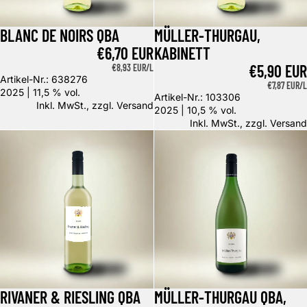
BLANC DE NOIRS QBA
MÜLLER-THURGAU,
€6,70 EUR
KABINETT
€5,90 EUR
GRUNDPREIS
€8,93 EUR/L
Artikel-Nr.: 638276
GRUNDPREI
€7,87 EUR/L
2025 | 11,5 % vol.
Artikel-Nr.: 103306
Inkl. MwSt., zzgl.
Versand
2025 | 10,5 % vol.
Inkl. MwSt., zzgl.
Versand
Rivaner & Riesling Qba
Müller-Thurgau QbA, 1,0l trocken
RIVANER & RIESLING QBA
MÜLLER-THURGAU QBA,