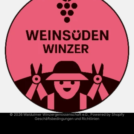
Kontaktinformationen
Versand
AGB
Widerrufsrecht
Datenschutzerklärung
Impressum
© 2026
Waldulmer Winzergenossenschaft e.G.
, Powered by Shopify
Geschäftsbedingungen und Richtlinien