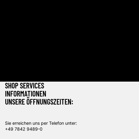
das nachfolgende Kontaktformular
Bis auf weiteres hat unsere Vinothek geöffnet:
Mo – Fr: 9 – 12.30 Uhr & 14 - 17.30 Uhr
Sa: 9 – 13 Uhr
Sonn- & Feiertage: 10.30 - 13.00 Uhr
(01.04. - 23.12.)
Adresse:
Waldulmer Winzergenossenschaft e. G.
Weinstraße 37
D-77876 Kappelrodeck-Waldulm
SHOP SERVICES
INFORMATIONEN
UNSERE ÖFFNUNGSZEITEN:
Sie erreichen uns per Telefon unter:
+49 7842 9489-0