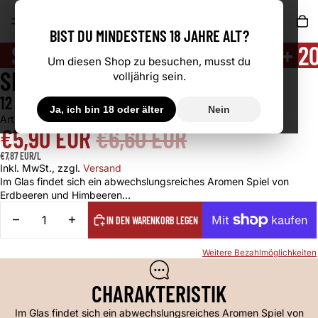
AR
BIST DU MINDESTENS 18 JAHRE ALT?
SPÄTBURGUNDER ROSÉ QBA +++ 202
Um diesen Shop zu besuchen, musst du
SPÄTBURGUNDER ROSÉ QBA
BILD IM VOLLBILDMODUS ÖFFNEN
volljährig sein.
12 % VOL. | 0,75 L | 2025
Ja, ich bin 18 oder älter
Nein
Artikel-Nr.: 116206
ANGEBOTSPREIS
€5,90 EUR
NORMALER PREIS
€6,60 EUR
GRUNDPREIS
€7,87 EUR/L
Inkl. MwSt., zzgl.
Versand
Im Glas findet sich ein abwechslungsreiches Aromen Spiel von
Erdbeeren und Himbeeren...
MENGE VERRINGERN
MENGE ERHÖHEN
IN DEN WARENKORB LEGEN
Weitere Bezahlmöglichkeiten
CHARAKTERISTIK
Im Glas findet sich ein abwechslungsreiches Aromen Spiel von