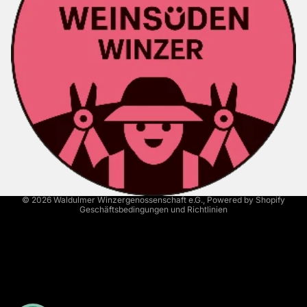
Kontaktinformationen
Versand
AGB
Widerrufsrecht
Datenschutzerklärung
Impressum
© 2026
Waldulmer Winzergenossenschaft e.G.
, Powered by Shopify
Geschäftsbedingungen und Richtlinien